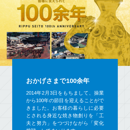
2024年11月29日
12月13日【アップサイクル技術展2024】に出展
します。
2024年09月27日
SDGｓの取組みが岐阜新聞に掲載されました。
2024年07月31日
夏季休業のお知らせ
おかげさまで100余年
2024年05月28日
2014年2月3日をもちまして、操業
から100年の節目を迎えることがで
6月14日【香りの技術・原料展2024】に出展し
きました。お客様の暮らしに必要
ます。
とされる身近な焼き物創りを「工
夫と努力」をつづけながら「変化