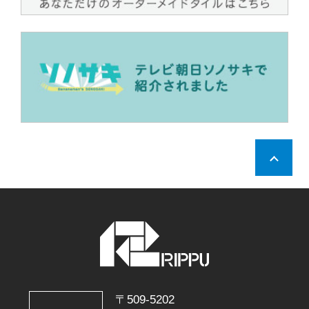
〒509-5202